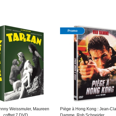
Promo
ohnny Weissmuler, Maureen
Piège à Hong Kong : Jean-Cl
… coffret 7 DVD
Damme, Rob Schneider, …