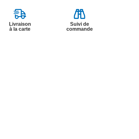
Livraison
Suivi de
à la carte
commande
Contactez-nous
Par
Messenger
Service 0.50€ /
Téléphone :
min
0892 350 322
+ prix appel
Du lundi au samedi de 8h à 20h
et le dimanche de 9h à 13h
Par email :
Contactez-nous
Par courrier :
Marianne Mélodie -
59687 LILLE CEDEX 9