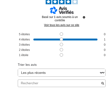
Basé sur
1
avis soumis à un
contrôle
Voir tous les avis sur ce site
5
étoiles
0
4
étoiles
1
3
étoiles
0
2
étoiles
0
1
étoile
0
Trier les avis