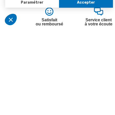
Satisfait
Service client
ou remboursé
à votre écoute
Votre commande
Nos ser
Suivi de commande
Besoin d
Livraison
Abonneme
Paiement facilité
Désabonn
Satisfait ou remboursé, retour ou échange
Contact
Codes promotionnels
1ère visi
Informations environnementales des
Commande
produits
Question