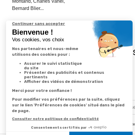
Montand, Charles Vanel,
Bernard Blier...
In
En renseignant votre adresse email vous ac