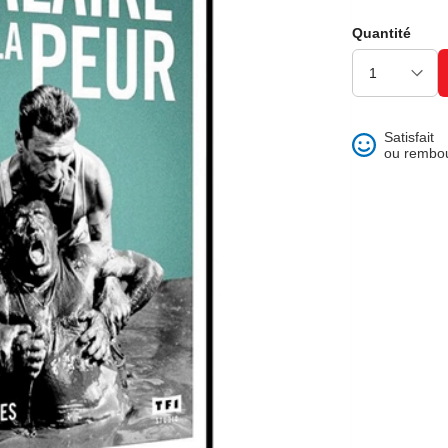
ons et best of
Quantité
Satisfait
ou rembo
 folklore