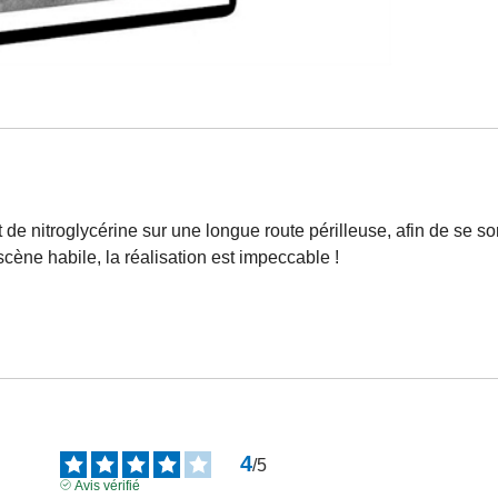
 de nitroglycérine sur une longue route périlleuse, afin de se 
cène habile, la réalisation est impeccable !
4
/
5
Avis vérifié