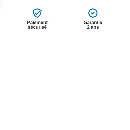
Paiement
Garantie
sécurisé
2 ans
vices
A propos de nous
'aide
Partenariats
nt à la newsletter
Avis Clients
ement à la newsletter
te
r à partir du catalogue
s fréquentes