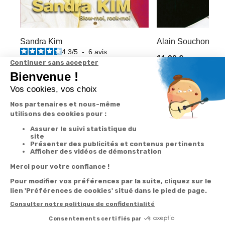
Sandra Kim
Alain Souchon : Be
4.3
/
5
-
6
avis
11,90 €
-40%
4,74 €
7,90 €
Derniers articles consultés
Promo