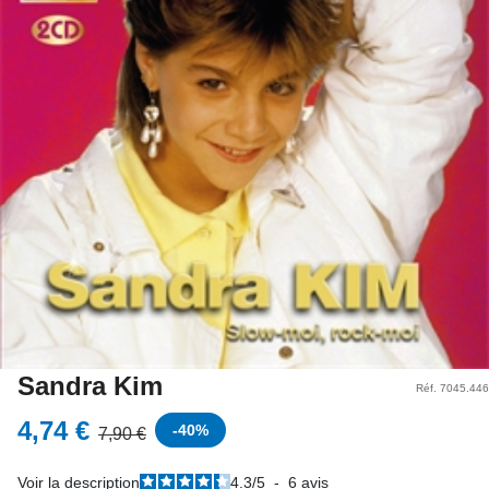
Sandra Kim
Réf. 7045.446
4,74 €
-
40
%
7,90 €
Voir la description
4.3
/
5
-
6
avis