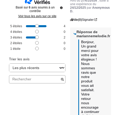
Avis du
27/01/2026
, suite à
une expérience du
Basé sur
6
avis soumis à un
24/12/2025
par
Anonymous
contrôle
D.
Voir tous les avis sur ce site
Utile
(0)
Signaler
5
étoiles
4
Réponse de
4
étoiles
0
mariannemelodie.fr
3
étoiles
2
Bonjour,

2
étoiles
0
Un grand 
1
étoile
0
merci pour 
votre avis 
Trier les avis
élogieux ! 

Nous 
sommes 
ravis que 
notre 
produit 
vous ait 
satisfait. 

Votre 
retour 
nous 
encourage 
à continuer 