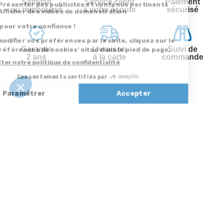
Satisfait
Service client
Paiement
ou remboursé
à votre écoute
sécurisé
Garantie
Livraison
Suivi de
2 ans
à la carte
commande
Votre
Nos services
Contactez-nous
commande
Besoin d'aide
Par
Messenger
Suivi de
Abonnement à la
commande
newsletter
Service
Téléphone
0.50€ /
:
0892 350
Livraison
Désabonnement à
min
+ prix
322
la newsletter
appel
Paiement facilité
Contact
Du lundi au
Satisfait ou
samedi de 8h à
remboursé, retour
1ère visite
20h
et le dimanche
ou échange
Commander à
de 9h à 13h
Codes
partir du catalogue
Par email :
promotionnels
Contactez-
Questions