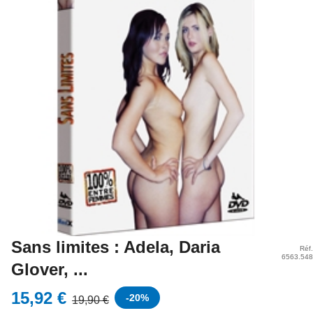
Sans limites : Adela, Daria
Réf.
6563.548
Glover, ...
15,92 €
-
20
%
19,90 €