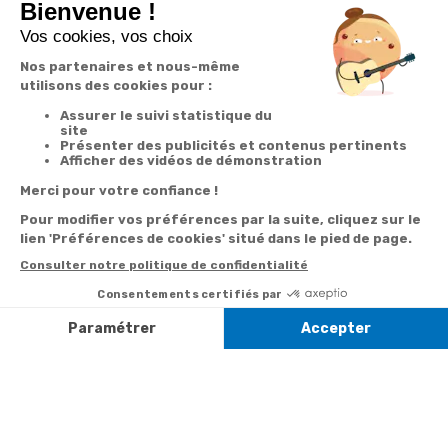
En renseignant votre adresse email vous acceptez de recevoir nos newsletters par
courrier électronique et vous prenez connaissance de notre
politique de
confidentialité
Satisfait
Service client
Paiement
ou remboursé
à votre écoute
sécurisé
Garantie
Livraison
Suivi de
2 ans
à la carte
commande
Votre
Nos services
Contactez-nous
commande
Besoin d'aide
Par
Messenger
Suivi de
Abonnement à la
commande
newsletter
Service
Téléphone