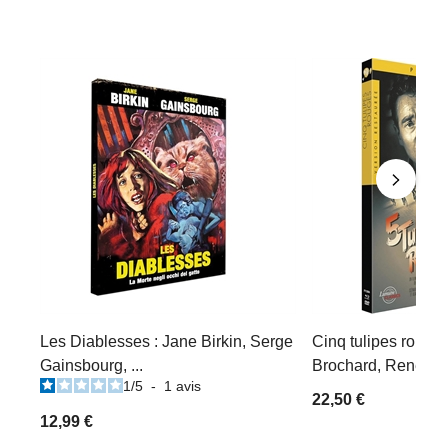
Les Diablesses : Jane Birkin, Serge
Cinq tulipes rouges
Gainsbourg, ...
Brochard, René Dary
1
/
5
-
1
avis
22,50 €
12,99 €