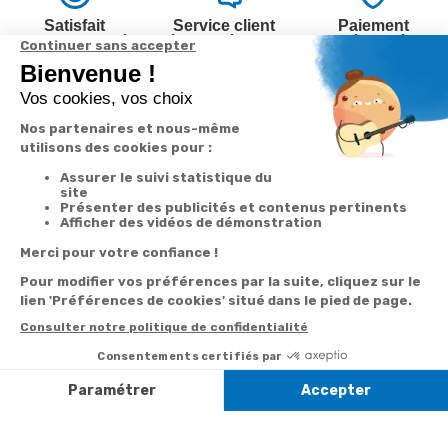
Satisfait
Service client
Paiement
ou remboursé
à votre écoute
sécurisé
Garantie
Livraison
Suivi de
2 ans
à la carte
commande
Votre
Nos services
Contactez-nous
commande
Besoin d'aide
Par
Messenger
Suivi de
Abonnement à la
commande
newsletter
Service
Téléphone
0.50€ /
:
0892 350
Livraison
Désabonnement à
min
+ prix
322
la newsletter
appel
Paiement facilité
Contact
Du lundi au
Satisfait ou
samedi de 8h à
remboursé, retour
1ère visite
20h
et le dimanche
ou échange
Commander à
de 9h à 13h
Codes
partir du catalogue