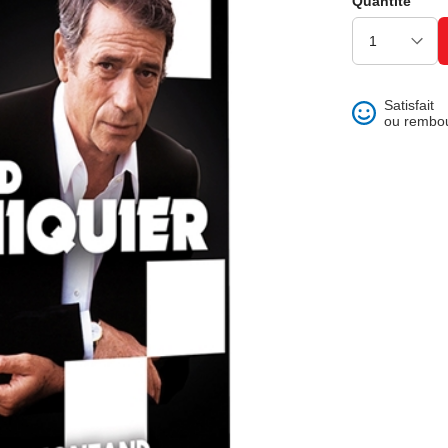
Quantité
ons et best of
Satisfait
ou rembo
 folklore