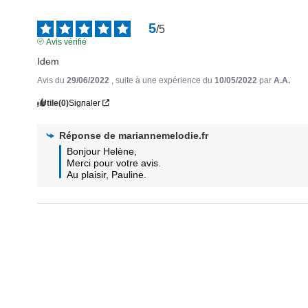
5
/
5
Avis vérifié
Idem
Avis du
29/06/2022
, suite à une expérience du
10/05/2022
par
A.A.
Utile
(0)
Signaler
Réponse de
mariannemelodie.fr
Bonjour Helène, 

Merci pour votre avis. 

Au plaisir, Pauline.