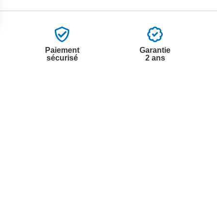
Paiement
Garantie
sécurisé
2 ans
vices
A propos de nous
'aide
Partenariats
nt à la newsletter
Avis Clients
ement à la newsletter
te
r à partir du catalogue
s fréquentes