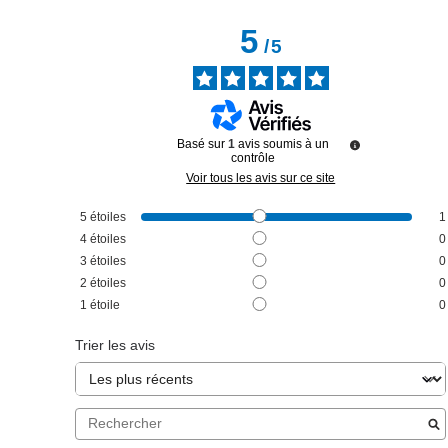
5
/
5
Basé sur
1
avis soumis à un
contrôle
Voir tous les avis sur ce site
5
étoiles
1
4
étoiles
0
3
étoiles
0
2
étoiles
0
1
étoile
0
Trier les avis