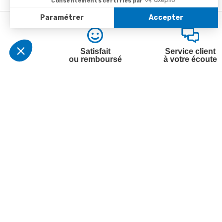
Satisfait
Service client
ou remboursé
à votre écoute
Votre commande
Nos ser
Suivi de commande
Besoin d
Livraison
Abonneme
Paiement facilité
Désabonn
Satisfait ou remboursé, retour ou échange
Contact
Codes promotionnels
1ère visi
Informations environnementales des
Commande
produits
Question