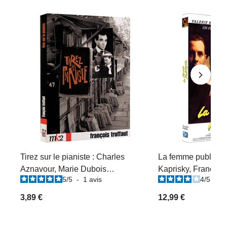
Tirez sur le pianiste : Charles
La femme publique 
Aznavour, Marie Dubois…
Kaprisky, Francis H
5
/
5
-
1
avis
4
/
5
-
1
3,89 €
12,99 €