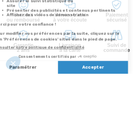
Satisfait
Service client
Paiement
ou remboursé
à votre écoute
sécurisé
Garantie
Livraison
Suivi de
2 ans
à la carte
commande
Votre
Nos services
Contactez-nous
commande
Besoin d'aide
Par
Messenger
Suivi de
Abonnement à la
commande
newsletter
Service
Téléphone
0.50€ /
:
0892 350
Livraison
Désabonnement à
min
+ prix
322
la newsletter
appel
Paiement facilité
Contact
Du lundi au
Satisfait ou
samedi de 8h à
remboursé, retour
1ère visite
20h
et le dimanche
ou échange