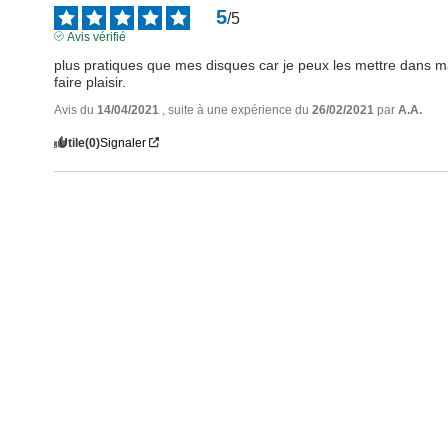
5
/
5
Avis vérifié
plus pratiques que mes disques car je peux les mettre dans m
faire plaisir.
Avis du
14/04/2021
, suite à une expérience du
26/02/2021
par
A.A.
Utile
(0)
Signaler