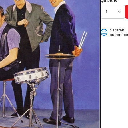
Quantité
ons et best of
Satisfait
ou rembo
 folklore