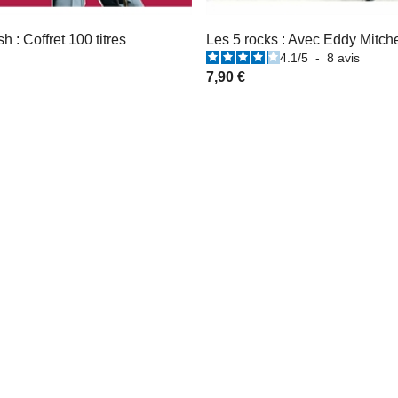
 : Coffret 100 titres
Les 5 rocks : Avec Eddy Mitche
4.1
/
5
-
8
avis
7,90 €