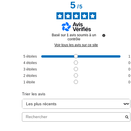
5
/
5
Basé sur
1
avis soumis à un
contrôle
Voir tous les avis sur ce site
5
étoiles
1
4
étoiles
0
3
étoiles
0
2
étoiles
0
1
étoile
0
Trier les avis