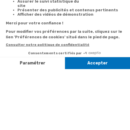
Satisfait
Service client
Paiement
ou remboursé
à votre écoute
sécurisé
Garantie
Livraison
Suivi de
2 ans
à la carte
commande
Votre
Nos services
Contactez-nous
commande
Besoin d'aide
Par
Messenger
Suivi de
Abonnement à la
commande
newsletter
Service
Téléphone
0.50€ /
:
0892 350
Livraison
Désabonnement à
min
+ prix
322
la newsletter
appel
Paiement facilité
Contact
Du lundi au
Satisfait ou
samedi de 8h à
remboursé, retour
1ère visite
20h
et le dimanche
ou échange