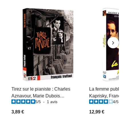
Tirez sur le pianiste : Charles
La femme publique 
Aznavour, Marie Dubois…
Kaprisky, Francis H
5
/
5
-
1
avis
4
/
5
-
1
3,89 €
12,99 €