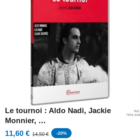
Le tournoi : Aldo Nadi, Jackie
Réf.
7954.449
Monnier, …
11,60 €
-
20
%
14,50 €