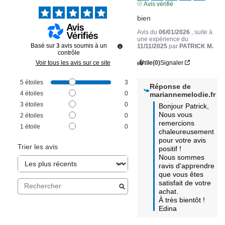
Avis vérifié
bien
Avis du
06/01/2026
, suite à
une expérience du
Basé sur
3
avis soumis à un
11/11/2025
par
PATRICK M.
contrôle
Utile
(0)
Signaler
Voir tous les avis sur ce site
5
étoiles
3
Réponse de
4
étoiles
0
mariannemelodie.fr
3
étoiles
0
Bonjour Patrick, 

Nous vous 
2
étoiles
0
remercions 
1
étoile
0
chaleureusement 
pour votre avis 
Trier les avis
positif ! 

Nous sommes 
ravis d'apprendre 
que vous êtes 
satisfait de votre 
achat. 

À très bientôt !

Edina