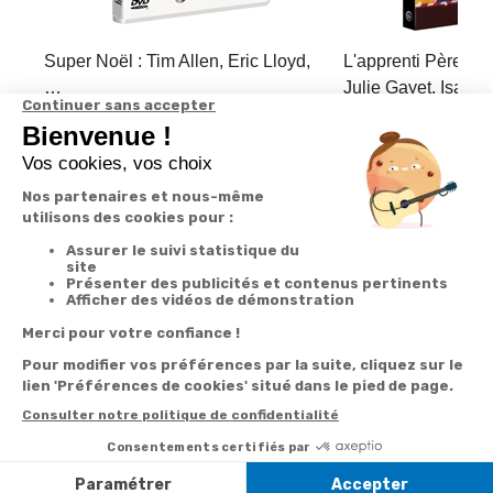
Super Noël : Tim Allen, Eric Lloyd,
L'apprenti Père No
…
Julie Gayet, Isabe
3,16 €
6,49 €
Derniers articles consultés