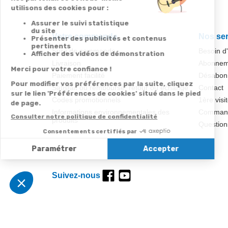
Votre commande
Nos ser
Suivi de commande
Besoin d
Livraison
Abonneme
Paiement facilité
Désabonn
Satisfait ou remboursé, retour ou échange
Contact
Codes promotionnels
1ère visi
Informations environnementales des
Commande
produits
Question
Suivez-nous