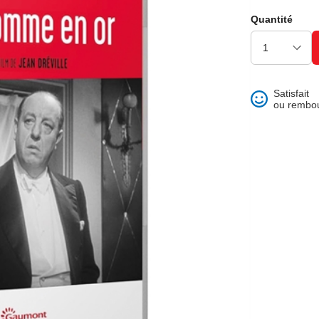
ons et best of
Quantité
Satisfait
ou rembo
 folklore