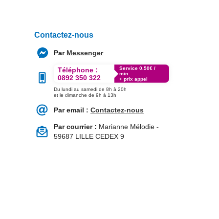
Contactez-nous
Par
Messenger
Service 0.50€ /
Téléphone :
min
0892 350 322
+ prix appel
Du lundi au samedi de 8h à 20h
et le dimanche de 9h à 13h
Par email :
Contactez-nous
Par courrier :
Marianne Mélodie -
59687 LILLE CEDEX 9