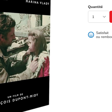
ons et best of
Quantité
Satisfait
ou rembo
 folklore