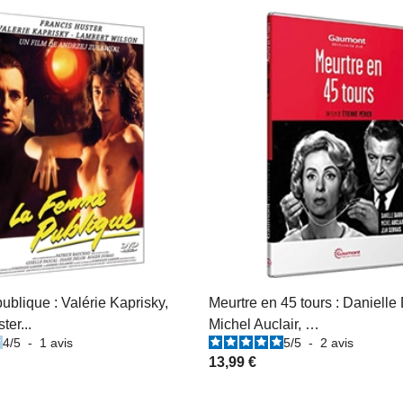
blique : Valérie Kaprisky,
Meurtre en 45 tours : Danielle 
ter...
Michel Auclair, …
4
/
5
-
1
avis
5
/
5
-
2
avis
13,99 €