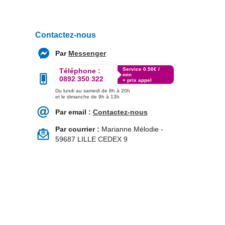
Contactez-nous
Par
Messenger
Service 0.50€ /
Téléphone :
min
0892 350 322
+ prix appel
Du lundi au samedi de 8h à 20h
et le dimanche de 9h à 13h
Par email :
Contactez-nous
Par courrier :
Marianne Mélodie -
59687 LILLE CEDEX 9