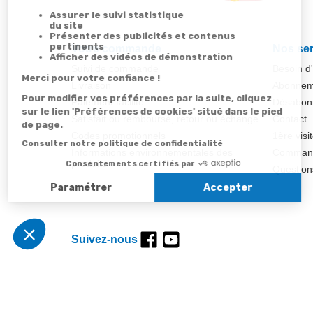
Votre commande
Nos ser
Suivi de commande
Besoin d
Livraison
Abonneme
Paiement facilité
Désabonn
Satisfait ou remboursé, retour ou échange
Contact
Codes promotionnels
1ère visi
Informations environnementales des
Commande
produits
Question
Suivez-nous