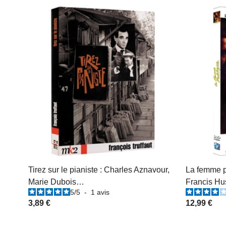
Tirez sur le pianiste : Charles Aznavour,
La femme pu
Marie Dubois…
Francis Hus
5
/
5
-
1
avis
3,89 €
12,99 €