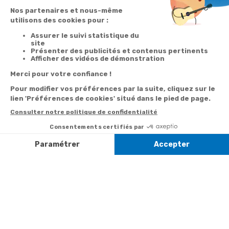
Votre
Nos services
Contactez-nous
commande
Besoin d'aide
Par
Messenger
Suivi de
Abonnement à la
commande
newsletter
Service
Téléphone
0.50€ /
:
0892 350
Livraison
Désabonnement à
min
+ prix
322
la newsletter
appel
Paiement facilité
Contact
Du lundi au
Satisfait ou
samedi de 8h à
remboursé, retour
1ère visite
20h
et le dimanche
ou échange
Commander à
de 9h à 13h
Codes
partir du catalogue
Par email :
promotionnels
Contactez-
Questions
nous
Informations
fréquentes
environnementales
Par courrier
des produits
:
Marianne
Mélodie -
59687 LILLE
CEDEX 9