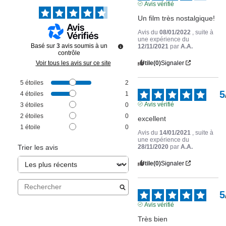
Avis vérifié
Un film très nostalgique!
Avis du
08/01/2022
, suite à
une expérience du
Basé sur
3
avis soumis à un
12/11/2021
par
A.A.
contrôle
Utile
(0)
Signaler
Voir tous les avis sur ce site
5
étoiles
2
5
4
étoiles
1
Avis vérifié
3
étoiles
0
2
étoiles
0
excellent
1
étoile
0
Avis du
14/01/2021
, suite à
une expérience du
28/11/2020
par
A.A.
Trier les avis
Utile
(0)
Signaler
5
Avis vérifié
Très bien