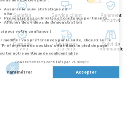
Satisfait
Service client
Paiement
ou remboursé
à votre écoute
sécurisé
Garantie
Livraison
Suivi de
2 ans
à la carte
commande
Votre
Nos services
Contactez-nous
commande
Besoin d'aide
Par
Messenger
Suivi de
Abonnement à la
commande
newsletter
Service
Téléphone
0.50€ /
:
0892 350
Livraison
Désabonnement à
min
+ prix
322
la newsletter
appel
Paiement facilité
Contact
Du lundi au
Satisfait ou
samedi de 8h à
remboursé, retour
1ère visite
20h
et le dimanche
ou échange