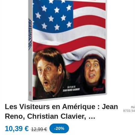
Les Visiteurs en Amérique : Jean
Ré
8733.5
Reno, Christian Clavier, …
10,39 €
-
20
%
12,99 €