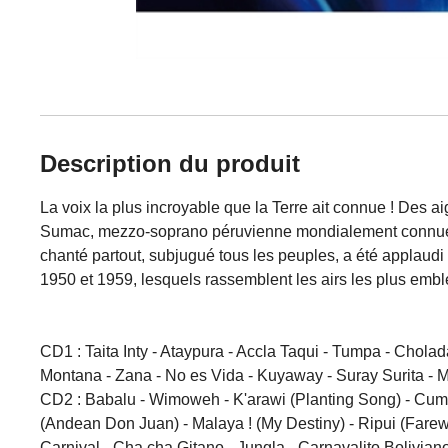
Description du produit
La voix la plus incroyable que la Terre ait connue ! Des 
Sumac, mezzo-soprano péruvienne mondialement connue, po
chanté partout, subjugué tous les peuples, a été applaud
1950 et 1959, lesquels rassemblent les airs les plus embl
CD1 : Taita Inty - Ataypura - Accla Taqui - Tumpa - Cholada
Montana - Zana - No es Vida - Kuyaway - Suray Surita - M
CD2 : Babalu - Wimoweh - K'arawi (Planting Song) - Cumbe
(Andean Don Juan) - Malaya ! (My Destiny) - Ripui (Fare
Carnival - Cha cha Gitano - Jungla - Carnavalito Boliviano