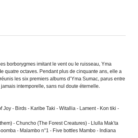
ages borborygmes imitant le vent ou le ruisseau, Yma
 quatre octaves. Pendant plus de cinquante ans, elle a
i réunis les six premiers albums d’Yma Sumac, parus entre
jamais intemporelle, sans nul doute éternelle.
oy - Birds - Karibe Taki - Witallia - Lament - Kon tiki -
hem) - Chuncho (The Forest Creatures) - Llulla Mak'ta
 Boomba - Malambo n°1 - Five bottles Mambo - Indiana