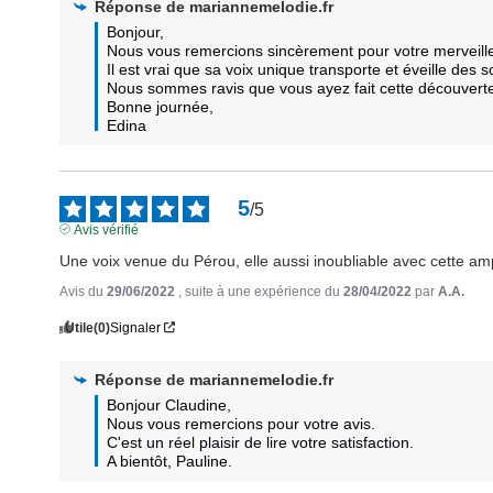
Réponse de
mariannemelodie.fr
Bonjour, 

Nous vous remercions sincèrement pour votre merveill
Il est vrai que sa voix unique transporte et éveille des 
Nous sommes ravis que vous ayez fait cette découverte 
Bonne journée,

Edina
5
/
5
Avis vérifié
Une voix venue du Pérou, elle aussi inoubliable avec cette ampli
Avis du
29/06/2022
, suite à une expérience du
28/04/2022
par
A.A.
Utile
(0)
Signaler
Réponse de
mariannemelodie.fr
Bonjour Claudine, 

Nous vous remercions pour votre avis. 

C'est un réel plaisir de lire votre satisfaction. 

A bientôt, Pauline.