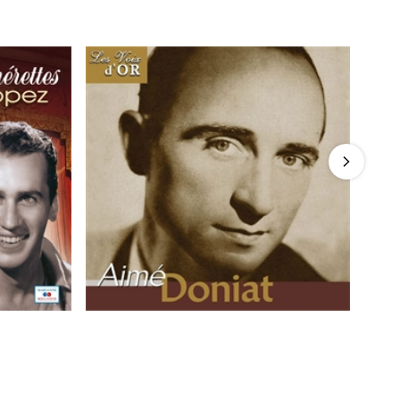
pérettes
Aimé Doniat : Chansons et Airs
-40%
d'Opérettes 1925 - Collection Les voix
d'Or
9,90 €