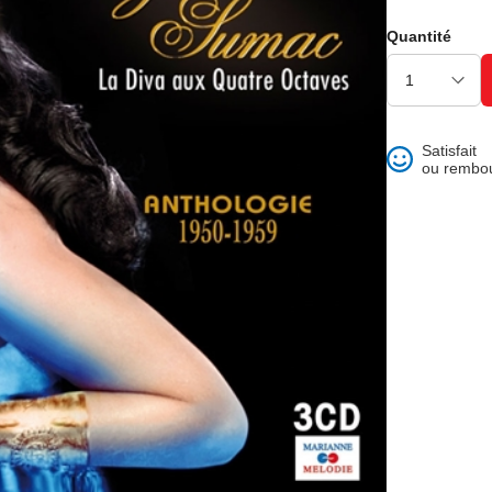
ons et best of
Quantité
Satisfait
ou rembo
 folklore