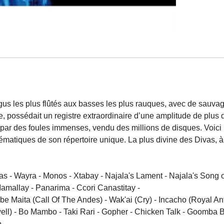
aigus les plus flûtés aux basses les plus rauques, avec de sauv
ssédait un registre extraordinaire d’une amplitude de plus de
i par des foules immenses, vendu des millions de disques. Voic
ématiques de son répertoire unique. La plus divine des Divas, à 
s - Wayra - Monos - Xtabay - Najala's Lament - Najala's Song of J
amallay - Panarima - Ccori Canastitay -
 Maita (Call Of The Andes) - Wak'ai (Cry) - Incacho (Royal Ant
well) - Bo Mambo - Taki Rari - Gopher - Chicken Talk - Goomba
 -