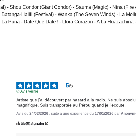
val) - Shou Condor (Giant Condor) - Sauma (Magic) - Nina (Fire
) - Batanga-Hailli (Festival) - Wanka (The Seven Winds) - La Mo
 La Puna - Dale Que Dale ! - Llora Corazon - A La Huacachina - 
5
/
5
Avis vérifié
Artiste que j'ai découvert par hasard à la radio. Ne suis abs
magnifique. Suis transportée au Pérou quand je l'écoute.
Avis du
24/02/2026
, suite à une expérience du
17/01/2026
par
Anonymo
Utile
(0)
Signaler