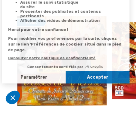
Promo
Valses de Vienne : Mado Robin, Michel
100 voix Ex
24,95 €
Dens, Erna Sack - Collection Opérette
3
/
5
-
1
avis
-30%
5,50 €