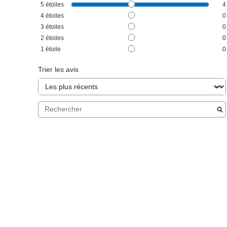
5
étoiles
4
4
étoiles
0
3
étoiles
0
2
étoiles
0
1
étoile
0
Trier les avis