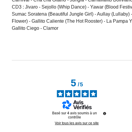
CD3 : Jivaro - Sejollo (Whip Dance) - Yawar (Blood Festi
Sumac Soratena (Beautiful Jungle Girl) - Aullay (Lullaby
Flower) - Gallito Caliente (The Hot Rooster) - La Pampa Y
Gallito Ciego - Clamor
5
/
5
Basé sur
4
avis soumis à un
contrôle
Voir tous les avis sur ce site