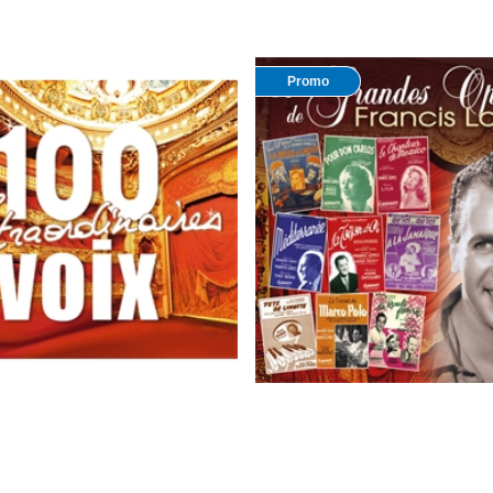
Promo
traordinaires
Francis Lopez : Les grandes o
4,50 €
7,50 €