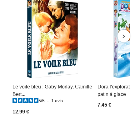
Le voile bleu : Gaby Morlay, Camille
Dora l'exploratrice 
Bert...
patin à glace
5
/
5
-
1
avis
7,45 €
12,99 €