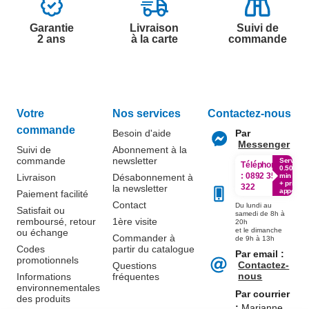
Garantie
Livraison
Suivi de
2 ans
à la carte
commande
Votre
Nos services
Contactez-nous
commande
Besoin d'aide
Par
Messenger
Suivi de
Abonnement à la
commande
newsletter
Service
Téléphone
0.50€ /
:
0892 350
Livraison
Désabonnement à
min
+ prix
322
la newsletter
appel
Paiement facilité
Contact
Du lundi au
Satisfait ou
samedi de 8h à
remboursé, retour
1ère visite
20h
et le dimanche
ou échange
Commander à
de 9h à 13h
Codes
partir du catalogue
Par email :
promotionnels
Contactez-
Questions
nous
Informations
fréquentes
environnementales
Par courrier
des produits
:
Marianne